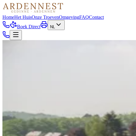
Home
Het Huis
Onze Troeven
Omgeving
FAQ
Contact
Boek Direct
NL