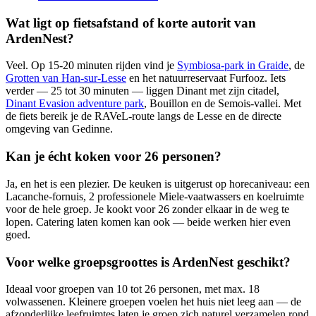
Wat ligt op fietsafstand of korte autorit van
ArdenNest?
Veel. Op 15-20 minuten rijden vind je
Symbiosa-park in Graide
, de
Grotten van Han-sur-Lesse
en het natuurreservaat Furfooz. Iets
verder — 25 tot 30 minuten — liggen Dinant met zijn citadel,
Dinant Evasion adventure park
, Bouillon en de Semois-vallei. Met
de fiets bereik je de RAVeL-route langs de Lesse en de directe
omgeving van Gedinne.
Kan je écht koken voor 26 personen?
Ja, en het is een plezier. De keuken is uitgerust op horecaniveau: een
Lacanche-fornuis, 2 professionele Miele-vaatwassers en koelruimte
voor de hele groep. Je kookt voor 26 zonder elkaar in de weg te
lopen. Catering laten komen kan ook — beide werken hier even
goed.
Voor welke groepsgroottes is ArdenNest geschikt?
Ideaal voor groepen van 10 tot 26 personen, met max. 18
volwassenen. Kleinere groepen voelen het huis niet leeg aan — de
afzonderlijke leefruimtes laten je groep zich naturel verzamelen rond