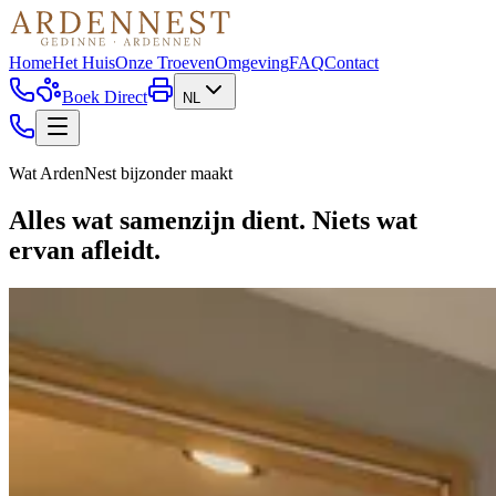
Home
Het Huis
Onze Troeven
Omgeving
FAQ
Contact
Boek Direct
NL
Wat ArdenNest bijzonder maakt
Alles wat samenzijn dient. Niets wat
ervan afleidt.