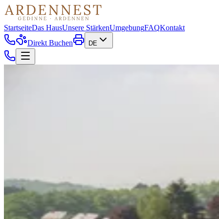
Startseite
Das Haus
Unsere Stärken
Umgebung
FAQ
Kontakt
Direkt Buchen
DE