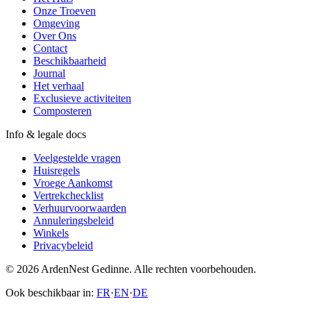
Onze Troeven
Omgeving
Over Ons
Contact
Beschikbaarheid
Journal
Het verhaal
Exclusieve activiteiten
Composteren
Info & legale docs
Veelgestelde vragen
Huisregels
Vroege Aankomst
Vertrekchecklist
Verhuurvoorwaarden
Annuleringsbeleid
Winkels
Privacybeleid
© 2026 ArdenNest Gedinne. Alle rechten voorbehouden.
Ook beschikbaar in:
FR
·
EN
·
DE