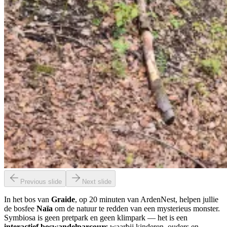
Previous slide
Next slide
In het bos van
Graide
, op 20 minuten van ArdenNest, helpen jullie
de bosfee
Naïa
om de natuur te redden van een mysterieus monster.
Symbiosa is geen pretpark en geen klimpark — het is een
interactief boswandelparcours
waarbij kinderen, ouders en