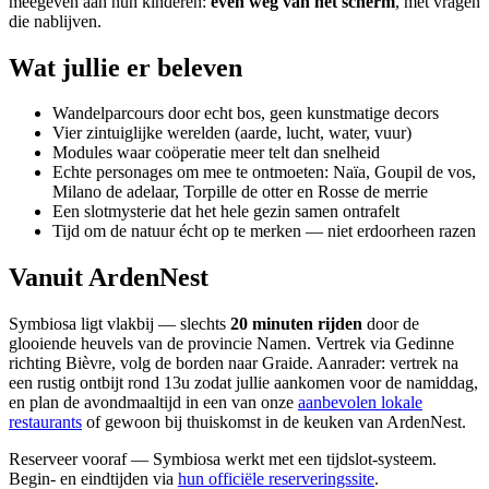
meegeven aan hun kinderen:
even weg van het scherm
, met vragen
die nablijven.
Wat jullie er beleven
Wandelparcours door echt bos, geen kunstmatige decors
Vier zintuiglijke werelden (aarde, lucht, water, vuur)
Modules waar coöperatie meer telt dan snelheid
Echte personages om mee te ontmoeten: Naïa, Goupil de vos,
Milano de adelaar, Torpille de otter en Rosse de merrie
Een slotmysterie dat het hele gezin samen ontrafelt
Tijd om de natuur écht op te merken — niet erdoorheen razen
Vanuit ArdenNest
Symbiosa ligt vlakbij — slechts
20 minuten rijden
door de
glooiende heuvels van de provincie Namen. Vertrek via Gedinne
richting Bièvre, volg de borden naar Graide. Aanrader: vertrek na
een rustig ontbijt rond 13u zodat jullie aankomen voor de namiddag,
en plan de avondmaaltijd in een van onze
aanbevolen lokale
restaurants
of gewoon bij thuiskomst in de keuken van ArdenNest.
Reserveer vooraf — Symbiosa werkt met een tijdslot-systeem.
Begin- en eindtijden via
hun officiële reserveringssite
.