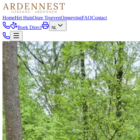
Home
Het Huis
Onze Troeven
Omgeving
FAQ
Contact
Boek Direct
NL