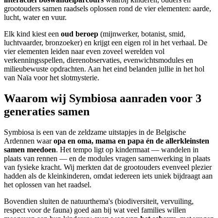
grootouders samen raadsels oplossen rond de vier elementen: aarde,
lucht, water en vuur.
Elk kind kiest een
oud beroep
(mijnwerker, botanist, smid,
luchtvaarder, bronzoeker) en krijgt een eigen rol in het verhaal. De
vier elementen leiden naar even zoveel werelden vol
verkenningsspellen, dierenobservaties, evenwichtsmodules en
milieubewuste opdrachten. Aan het eind belanden jullie in het hol
van Naïa voor het slotmysterie.
Waarom wij Symbiosa aanraden voor 3
generaties samen
Symbiosa is een van de zeldzame uitstapjes in de Belgische
Ardennen waar
opa en oma, mama en papa én de allerkleinsten
samen meedoen
. Het tempo ligt op kindermaat — wandelen in
plaats van rennen — en de modules vragen samenwerking in plaats
van fysieke kracht. Wij merkten dat de grootouders evenveel plezier
hadden als de kleinkinderen, omdat iedereen iets uniek bijdraagt aan
het oplossen van het raadsel.
Bovendien sluiten de natuurthema's (biodiversiteit, vervuiling,
respect voor de fauna) goed aan bij wat veel families willen