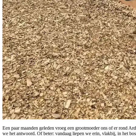
Een paar maanden geleden vroeg een grootmoeder ons of er rond Arden
we het antwoord. Of beter: vandaag liepen we erin, vlakbij, in het bo