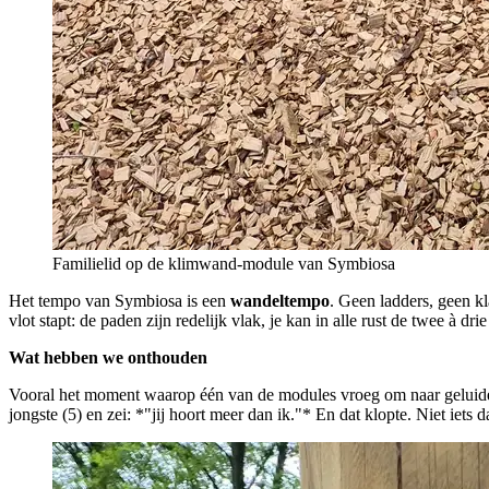
Familielid op de klimwand-module van Symbiosa
Het tempo van Symbiosa is een
wandeltempo
. Geen ladders, geen kl
vlot stapt: de paden zijn redelijk vlak, je kan in alle rust de twee à drie
Wat hebben we onthouden
Vooral het moment waarop één van de modules vroeg om naar geluiden 
jongste (5) en zei: *"jij hoort meer dan ik."* En dat klopte. Niet i