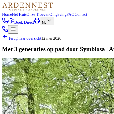
Home
Het Huis
Onze Troeven
Omgeving
FAQ
Contact
Boek Direct
NL
Terug naar overzicht
12 mei 2026
Met 3 generaties op pad door Symbiosa | 