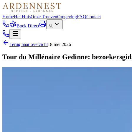
Home
Het Huis
Onze Troeven
Omgeving
FAQ
Contact
Boek Direct
NL
Terug naar overzicht
18 mei 2026
Tour du Millénaire Gedinne: bezoekersgid