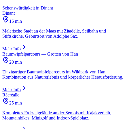
Sehenswürdigkeit
in
Dinant
Dinant
15 min
Malerische Stadt an der Maas mit Zitadelle, Seilbahn und
Stiftskirche. Geburtsort von Adolphe Sax.
Mehr Info
Baumwipfelparcours — Grotten von Han
20 min
Einzigartiger Baumwipfelparcours im Wildpark von Han.
Kombination aus Naturerlebnis und körperlicher Herausforderung.
Mehr Info
Récréalle
25 min
Komplettes Freizeitgelände an der Semois mit Kajakverleih,
Mountainbikes, Minigolf und Indoor-Spielplatz.