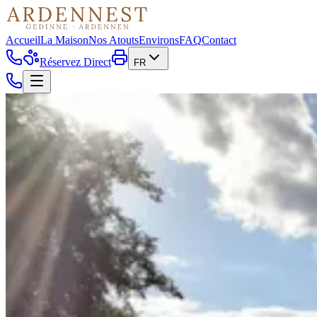
Accueil
La Maison
Nos Atouts
Environs
FAQ
Contact
Réservez Direct
FR