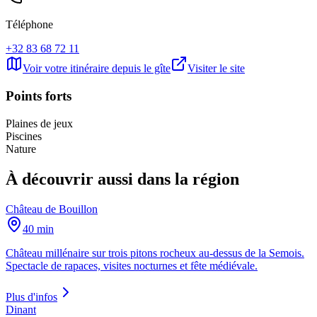
Téléphone
+32 83 68 72 11
Voir votre itinéraire depuis le gîte
Visiter le site
Points forts
Plaines de jeux
Piscines
Nature
À découvrir aussi dans la région
Château de Bouillon
40 min
Château millénaire sur trois pitons rocheux au-dessus de la Semois.
Spectacle de rapaces, visites nocturnes et fête médiévale.
Plus d'infos
Dinant