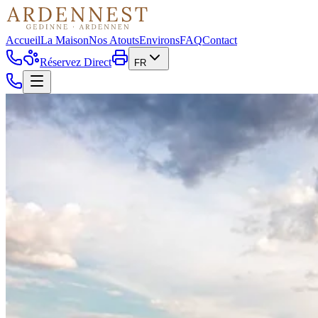
Accueil
La Maison
Nos Atouts
Environs
FAQ
Contact
Réservez Direct
FR