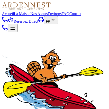
Accueil
La Maison
Nos Atouts
Environs
FAQ
Contact
Réservez Direct
FR