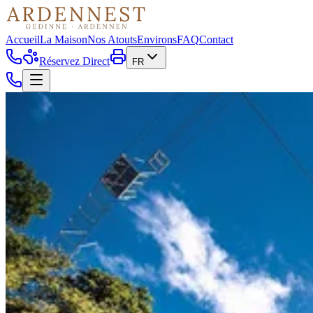
Accueil
La Maison
Nos Atouts
Environs
FAQ
Contact
Réservez Direct
FR