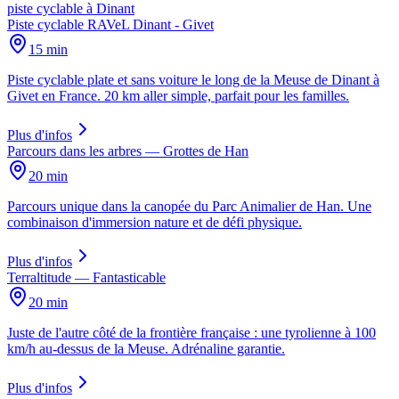
piste cyclable
à
Dinant
Piste cyclable RAVeL Dinant - Givet
15 min
Piste cyclable plate et sans voiture le long de la Meuse de Dinant à
Givet en France. 20 km aller simple, parfait pour les familles.
Plus d'infos
Parcours dans les arbres — Grottes de Han
20 min
Parcours unique dans la canopée du Parc Animalier de Han. Une
combinaison d'immersion nature et de défi physique.
Plus d'infos
Terraltitude — Fantasticable
20 min
Juste de l'autre côté de la frontière française : une tyrolienne à 100
km/h au-dessus de la Meuse. Adrénaline garantie.
Plus d'infos