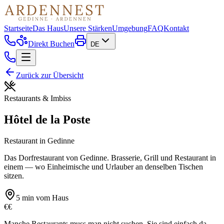
Startseite
Das Haus
Unsere Stärken
Umgebung
FAQ
Kontakt
Direkt Buchen
DE
Zurück zur Übersicht
Restaurants & Imbiss
Hôtel de la Poste
Restaurant
in
Gedinne
Das Dorfrestaurant von Gedinne. Brasserie, Grill und Restaurant in
einem — wo Einheimische und Urlauber an denselben Tischen
sitzen.
5 min
vom Haus
€€
Manche Restaurants muss man nicht suchen. Sie sind einfach da,