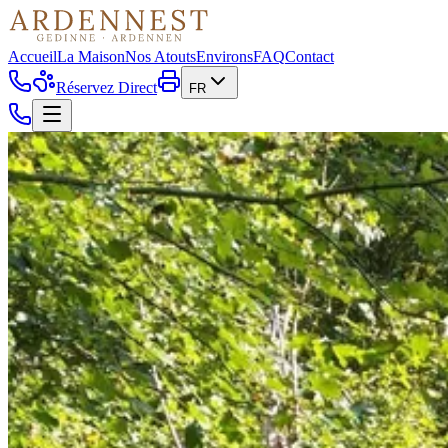
Accueil
La Maison
Nos Atouts
Environs
FAQ
Contact
Réservez Direct
FR