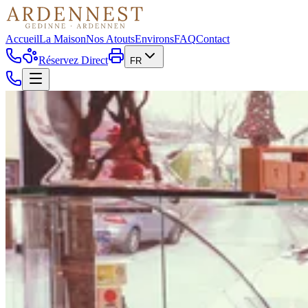
Accueil
La Maison
Nos Atouts
Environs
FAQ
Contact
Réservez Direct
FR