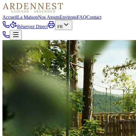
Accueil
La Maison
Nos Atouts
Environs
FAQ
Contact
Réservez Direct
FR