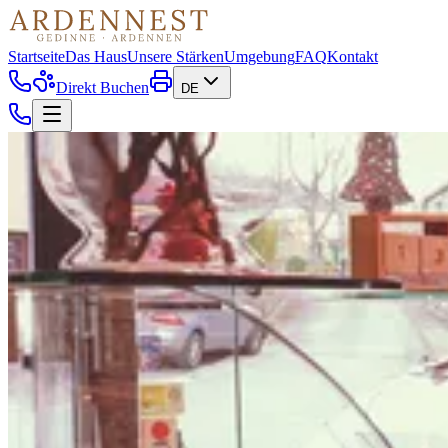
Startseite
Das Haus
Unsere Stärken
Umgebung
FAQ
Kontakt
Direkt Buchen
DE