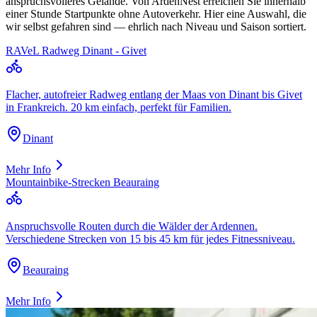
anspruchsvolleres Gelände. Von ArdenNest erreichen Sie innerhalb
einer Stunde Startpunkte ohne Autoverkehr. Hier eine Auswahl, die
wir selbst gefahren sind — ehrlich nach Niveau und Saison sortiert.
RAVeL Radweg Dinant - Givet
Flacher, autofreier Radweg entlang der Maas von Dinant bis Givet
in Frankreich. 20 km einfach, perfekt für Familien.
Dinant
Mehr Info
Mountainbike-Strecken Beauraing
Anspruchsvolle Routen durch die Wälder der Ardennen.
Verschiedene Strecken von 15 bis 45 km für jedes Fitnessniveau.
Beauraing
Mehr Info