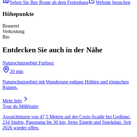
Sehen Sie Ihre Route ab dem Ferienhaus
Website besuchen
Höhepunkte
Brauerei
Verkostung
Bio
Entdecken Sie auch in der Nähe
Naturschutzgebiet Furfooz
20 min
Naturschutzgebiet mit Wanderung entlang Höhlen und römischen
Ruinen.
Mehr Info
Tour du Millénaire
Aussichtsturm von 47,5 Metern auf der Croix-Scaille bei Gedinne.
234 Stufen, Panorama bis 30 km, freier Eintritt und Spielplatz. Seit
2026 wieder offen.